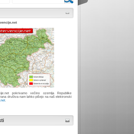
rvencije.net
ije.net pokrivamo večino ozemlja Republike
irana društva nam lahko pišejo na naš elektronski
.net
.
ti