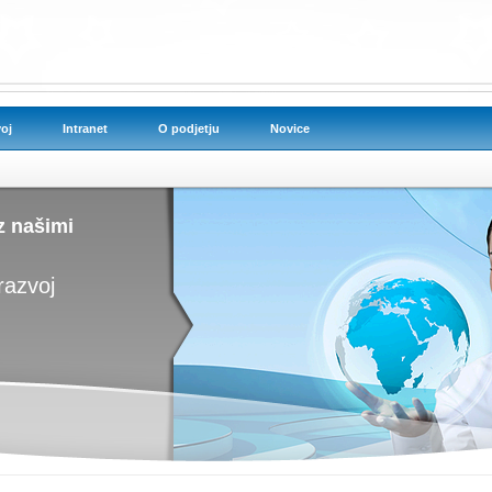
oj
Intranet
O podjetju
Novice
z našimi
razvoj