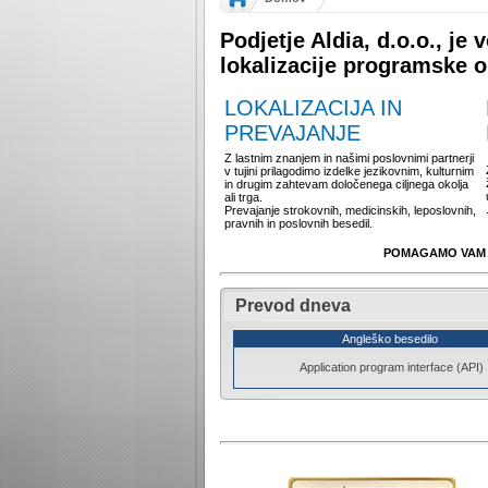
Podjetje Aldia, d.o.o., je
lokalizacije programske 
LOKALIZACIJA IN
PREVAJANJE
Z lastnim znanjem in našimi poslovnimi partnerji
v tujini prilagodimo izdelke jezikovnim, kulturnim
in drugim zahtevam določenega ciljnega okolja
ali trga.
Prevajanje strokovnih, medicinskih, leposlovnih,
pravnih in poslovnih besedil.
POMAGAMO VAM I
Prevod dneva
Angleško besedilo
Application program interface (API)