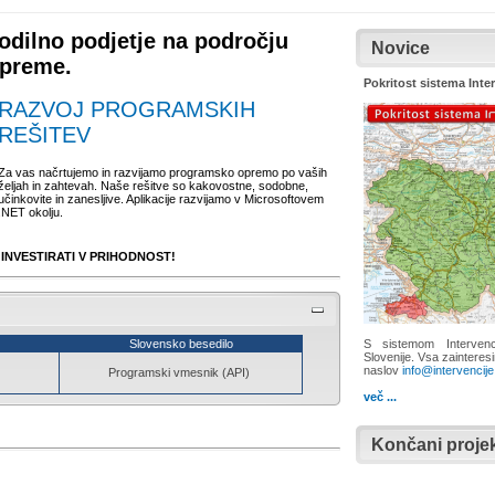
 vodilno podjetje na področju
Novice
opreme.
Pokritost sistema Inte
RAZVOJ PROGRAMSKIH
REŠITEV
Za vas načrtujemo in razvijamo programsko opremo po vaših
željah in zahtevah. Naše rešitve so kakovostne, sodobne,
učinkovite in zanesljive. Aplikacije razvijamo v Microsoftovem
.NET okolju.
NVESTIRATI V PRIHODNOST!
Slovensko besedilo
S sistemom Intervenc
Slovenije. Vsa zainteres
naslov
info@intervencije
Programski vmesnik (API)
več ...
Končani projek